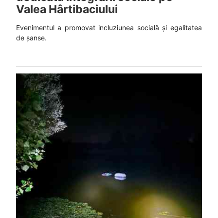
Valea Hârtibaciului
Evenimentul a promovat incluziunea socială și egalitatea
de șanse.