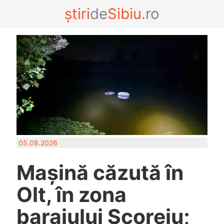
știri
de
Sibiu
.ro
05.08.2026
Mașină căzută în
Olt, în zona
barajului Scoreiu;