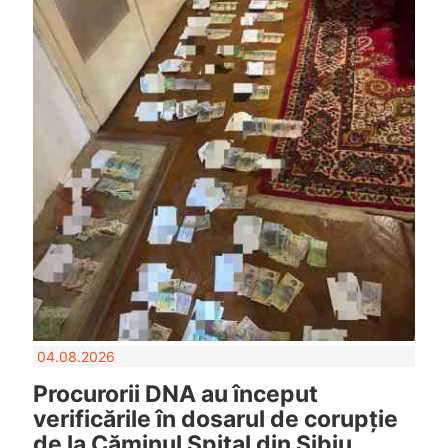
04.08.2026
Procurorii DNA au început
verificările în dosarul de corupție
de la Căminul Spital din Sibiu