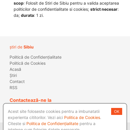
scop
: Folosit de Stiri de Sibiu pentru a valida aceptarea
politicilor de confidentialitate si cookies;
strict necesar
:
da;
durata
: 1 zi.
știri de
Sibiu
Politică de Confidențialitate
Politică de Cookies
Acasă
Știri
Contact
RSS
Contactează-ne la
E-mail:
redactie@stiridesibiu.ro
Acest site foloseste cookies pentru a imbunatatii
OK
Telefon:
0746.773.513
experienta cititorilor. Vezi aici
Politica de Cookies
.
Citeste si
Politica de Confidențialitate
pentru a
© 2021 Stiri de Sibiu
|
Politică de Confidențialitate
intelege cum folosim datele personale.