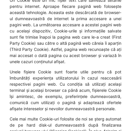
Un Cookie este un mic fișier text care salvează setările
pentru internet. Aproape fiecare pagină web folosește
această tehnologie. Aceasta este descărcată de browser-
ul dumneavoastră de internet la prima accesare a unei
pagini web. La următoarea accesare a acestei pagini web
cu același dispozitiv, Cookie-urile și informațiile salvate
sunt fie trimise înapoi la pagina web care le-a creat (First
Party Cookie) sau către o altă pagină web căreia îi aparțin
(Third Party Cookie). Astfel, pagina web recunoaște că ați
mai accesat o dată pagina cu acest browser și variază în
unele cazuri conținutul afișat.
Unele fișiere Cookie sunt foarte utile pentru că pot
îmbunătăți experiența utilizatorului în cazul reaccesării
respectivei pagini web. Cu condiția să utilizați același
terminal și același browser ca până acum, fișierele Cookie
își amintesc, de exemplu, preferințele dumneavoastră,
comunică cum utilizați o pagină și adaptează ofertele
afișate intereselor și nevoilor dumneavoastră personale.
Cele mai multe Cookie-uri folosite de noi se șterg automat
de pe hard disk-ul dumneavoastră după finalizarea