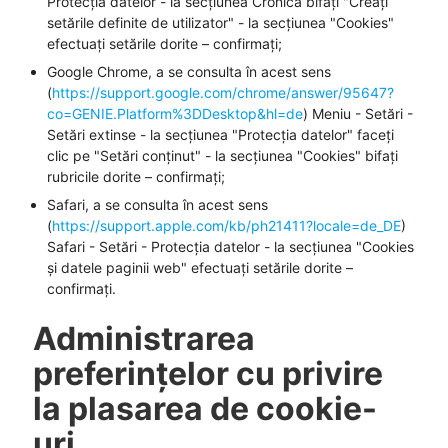
Protecția datelor - la secțiunea Cronică bifați "Creați
setările definite de utilizator" - la secțiunea "Cookies"
efectuați setările dorite – confirmați;
Google Chrome, a se consulta în acest sens
(
https://support.google.com/chrome/answer/95647?
co=GENIE.Platform%3DDesktop&hl=de
) Meniu - Setări -
Setări extinse - la secțiunea "Protecția datelor" faceți
clic pe "Setări conținut" - la secțiunea "Cookies" bifați
rubricile dorite – confirmați;
Safari, a se consulta în acest sens
(
https://support.apple.com/kb/ph21411?locale=de_DE
)
Safari - Setări - Protecția datelor - la secțiunea "Cookies
și datele paginii web" efectuați setările dorite –
confirmați.
Administrarea
preferințelor cu privire
la plasarea de cookie-
uri