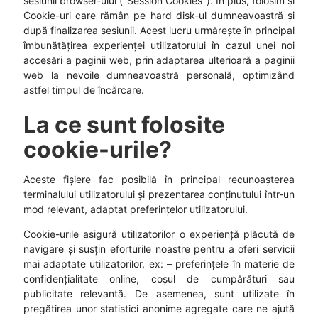
sesiunii browser-ului ("Session Cookies"). În plus, folosim și
Cookie-uri care rămân pe hard disk-ul dumneavoastră și
după finalizarea sesiunii. Acest lucru urmărește în principal
îmbunătățirea experienței utilizatorului în cazul unei noi
accesări a paginii web, prin adaptarea ulterioară a paginii
web la nevoile dumneavoastră personală, optimizând
astfel timpul de încărcare.
La ce sunt folosite
cookie-urile?
Aceste fișiere fac posibilă în principal recunoașterea
terminalului utilizatorului și prezentarea conținutului într-un
mod relevant, adaptat preferințelor utilizatorului.
Cookie-urile asigură utilizatorilor o experiență plăcută de
navigare și susțin eforturile noastre pentru a oferi servicii
mai adaptate utilizatorilor, ex: – preferințele în materie de
confidențialitate online, coșul de cumpărături sau
publicitate relevantă. De asemenea, sunt utilizate în
pregătirea unor statistici anonime agregate care ne ajută