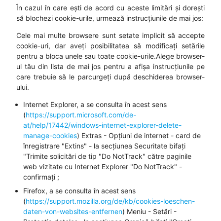
În cazul în care ești de acord cu aceste limitări și dorești
să blochezi cookie-urile, urmează instrucțiunile de mai jos:
Cele mai multe browsere sunt setate implicit să accepte
cookie-uri, dar aveți posibilitatea să modificați setările
pentru a bloca unele sau toate cookie-urile.Alege browser-
ul tău din lista de mai jos pentru a afișa instrucțiunile pe
care trebuie să le parcurgeți după deschiderea browser-
ului.
Internet Explorer, a se consulta în acest sens
(
https://support.microsoft.com/de-
at/help/17442/windows-internet-explorer-delete-
manage-cookies
) Extras - Opțiuni de internet - card de
înregistrare "Extins" - la secțiunea Securitate bifați
"Trimite solicitări de tip "Do NotTrack" către paginile
web vizitate cu Internet Explorer "Do NotTrack" -
confirmați ;
Firefox, a se consulta în acest sens
(
https://support.mozilla.org/de/kb/cookies-loeschen-
daten-von-websites-entfernen
) Meniu - Setări -